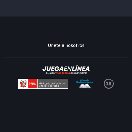
JUEGOS
DESTACADOS
Únete a nosotros
Has completado una
mision
Mision: